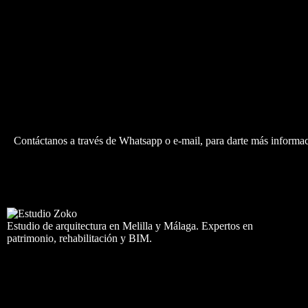
¡Construyamos juntos!
Hablemos sobre lo que necesites. Contacta tu estudio de arqui
Contáctanos a través de Whatsapp o e-mail, para darte más informa
Cont
Estudio de arquitectura en Melilla y Málaga. Expertos en
patrimonio, rehabilitación y BIM.