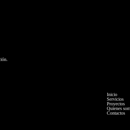
tectura profesional.
ción.
áctanos
Enlaces
Inicio
Servicios
Proyectos
Quienes so
Contactos